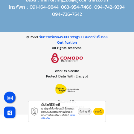
โทรศัพท์ :
091-164-9844
,
063-954-7466
,
094-742-9394
,
094-736-7542
© 2569
รับตรวจรับรองระบบมาตรฐาน และออกใบรับรอง
Certification
All rights reserved.
Work is Secure
Protect Data With Encrypt
Powered By
เว็บไซต์นี้ใช้คุกกี้
Thailand YellowPages
เราใช้คุกกี้เพื่อเพิ่มประสิทธิภาพและ
ตั้งค่าคุกกี้
ยอมรับ
มอบประสบการณ์ความพึงพอใจ
ของท่านในการใช้งานเว็บไซต์
เรียน
รู้เพิ่มเติม