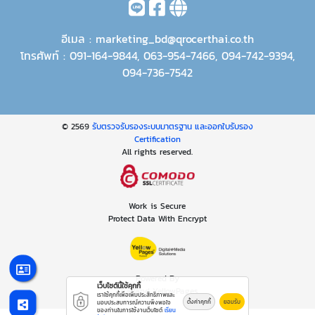
อีเมล :
marketing_bd@qrocerthai.co.th
โทรศัพท์ :
091-164-9844
,
063-954-7466
,
094-742-9394
,
094-736-7542
© 2569
รับตรวจรับรองระบบมาตรฐาน และออกใบรับรอง
Certification
All rights reserved.
Work is Secure
Protect Data With Encrypt
Powered By
เว็บไซต์นี้ใช้คุกกี้
Thailand YellowPages
เราใช้คุกกี้เพื่อเพิ่มประสิทธิภาพและ
ตั้งค่าคุกกี้
ยอมรับ
มอบประสบการณ์ความพึงพอใจ
ของท่านในการใช้งานเว็บไซต์
เรียน