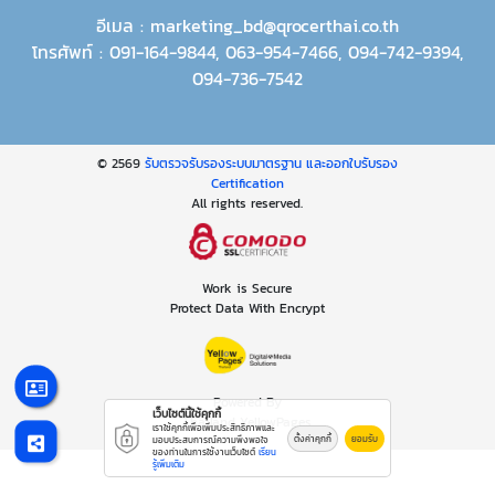
อีเมล :
marketing_bd@qrocerthai.co.th
โทรศัพท์ :
091-164-9844
,
063-954-7466
,
094-742-9394
,
094-736-7542
© 2569
รับตรวจรับรองระบบมาตรฐาน และออกใบรับรอง
Certification
All rights reserved.
Work is Secure
Protect Data With Encrypt
Powered By
เว็บไซต์นี้ใช้คุกกี้
Thailand YellowPages
เราใช้คุกกี้เพื่อเพิ่มประสิทธิภาพและ
ตั้งค่าคุกกี้
ยอมรับ
มอบประสบการณ์ความพึงพอใจ
ของท่านในการใช้งานเว็บไซต์
เรียน
รู้เพิ่มเติม